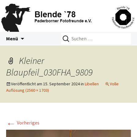
Zum
Suchen
Blende 78 – Paderborner
Menü
Inhalt
nach:
Fotofreunde e.V.
springen
Kleiner
Blaupfeil_030FHA_9809
Veröffentlicht am
15. September 2024
in
Libellen
Volle
Auflösung (2560 × 1703)
←
Vorheriges