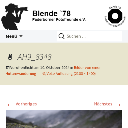
Zum
Suchen
Blende 78 – Paderborner
Menü
Inhalt
nach:
Fotofreunde e.V.
springen
AH9_8348
Veröffentlicht am
10. Oktober 2024
in
Bilder von einer
Hüttenwanderung
Volle Auflösung (2100 × 1400)
←
→
Vorheriges
Nächstes