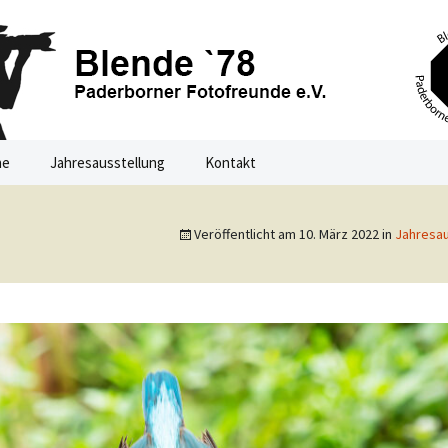
ne
Jahresausstellung
Kontakt
 – Paderborner
rchen eine
Jahresausstellung 2021
Veröffentlicht am
10. März 2022
in
Jahresau
Jahresausstellung 2020
e e.V.
htal