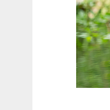
Satzung
Verschiedenes
Marius Schuff
Michael Ludolph
Norbert Wölting
Roswitha Irmer