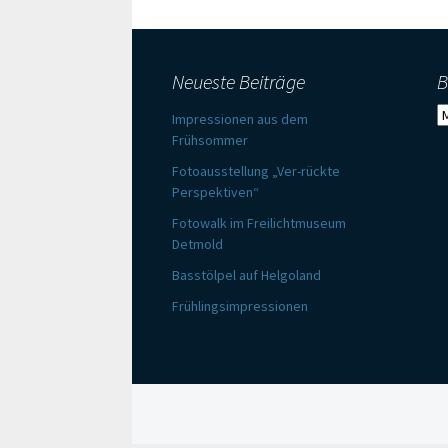
Satzung
Verschiedenes
Marius Schuff
Michael Ludolph
Neueste Beiträge
B
B
Impressionen aus dem
Norbert Wölting
Frühsommer
Roswitha Irmer
Fotoausstellung „Ver-rückte
Perspektiven“
Fotowalk im Freilichtmuseum
Detmold
Basstölpel auf Helgoland
Frühlingsimpressionen