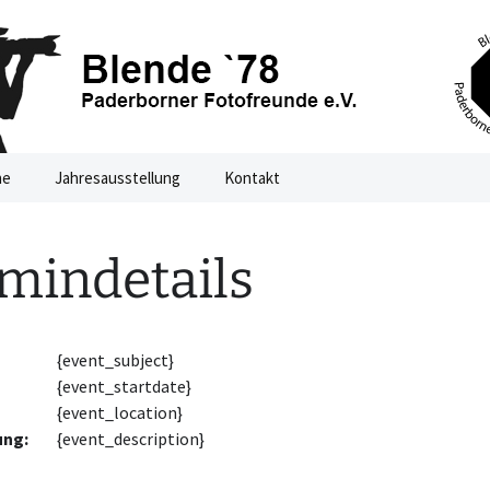
ne
Jahresausstellung
Kontakt
 – Paderborner
rchen eine
Jahresausstellung 2021
mindetails
Jahresausstellung 2020
e e.V.
htal
{event_subject}
{event_startdate}
{event_location}
ung:
{event_description}