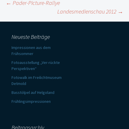
Beitragsnavigation
←
Pader-Picture-Rallye
Landesmedienschau 2012
→
Neueste Beiträge
Impressionen aus dem
Frühsommer
Fotoausstellung „Ver-rückte
Perspektiven“
Fotowalk im Freilichtmuseum
Detmold
Basstölpel auf Helgoland
Frühlingsimpressionen
Beitragsarchiv