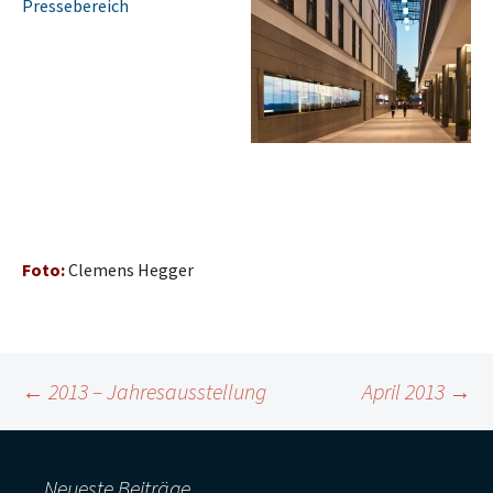
Pressebereich
Foto:
Clemens Hegger
Beitragsnavigation
←
2013 – Jahresausstellung
April 2013
→
Neueste Beiträge