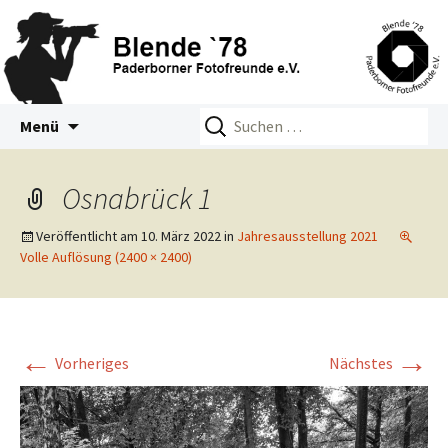
Zum
Suchen
Blende 78 – Paderborner
Menü
Inhalt
nach:
Fotofreunde e.V.
springen
Osnabrück 1
Veröffentlicht am
10. März 2022
in
Jahresausstellung 2021
Volle Auflösung (2400 × 2400)
←
→
Vorheriges
Nächstes