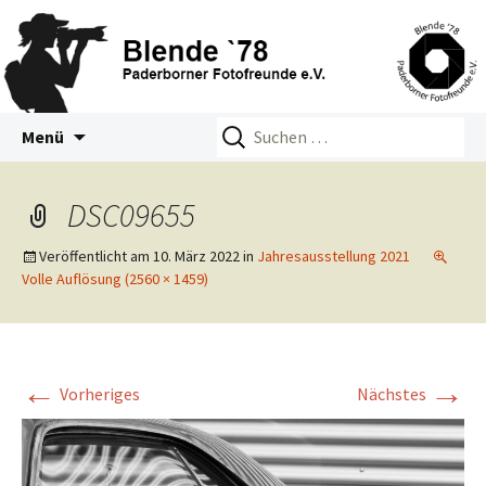
Zum
Suchen
Blende 78 – Paderborner
Menü
Inhalt
nach:
Fotofreunde e.V.
springen
DSC09655
Veröffentlicht am
10. März 2022
in
Jahresausstellung 2021
Volle Auflösung (2560 × 1459)
←
→
Vorheriges
Nächstes