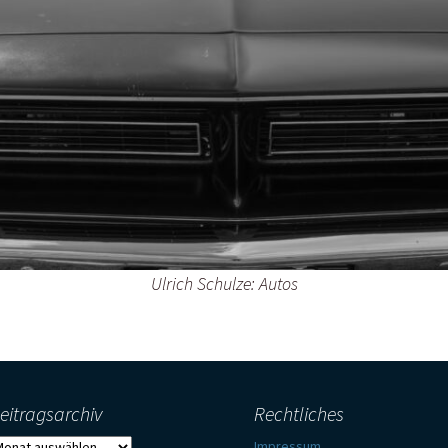
Ulrich Schulze: Autos
eitragsarchiv
Rechtliches
eitragsarchiv
Impressum