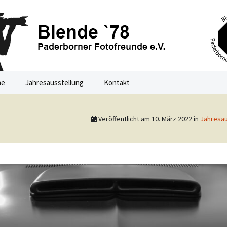
ne
Jahresausstellung
Kontakt
 – Paderborner
rchen eine
Jahresausstellung 2021
Veröffentlicht am
10. März 2022
in
Jahresau
Jahresausstellung 2020
e e.V.
htal