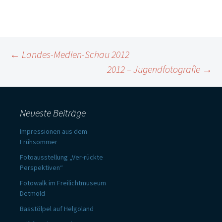
Beitragsnavigation
←
Landes-Medien-Schau 2012
2012 – Jugendfotografie
→
Neueste Beiträge
Impressionen aus dem
Frühsommer
Fotoausstellung „Ver-rückte
Perspektiven“
Fotowalk im Freilichtmuseum
Detmold
Basstölpel auf Helgoland