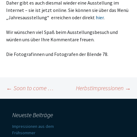
Daher gibt es auch diesmal wieder eine Ausstellung im
Internet – sie ist jetzt online. Sie können sie über das Menü
„Jahresausstellung“ erreichen oder direkt
hier
.
Wir wünschen viel Spaß beim Ausstellungsbesuch und
würden uns über Ihre Kommentare freuen.
Die Fotografinnen und Fotografen der Blende 78.
Beitragsnavigation
←
Soon to come …
Herbstimpressionen
→
Neueste Beiträge
Impressionen aus dem
Frühsommer