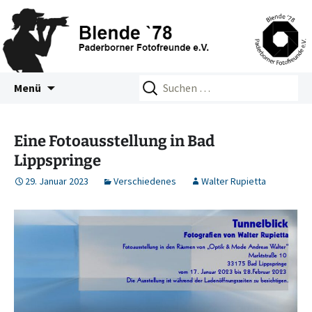
Zum
Suchen
Blende 78 – Paderborner
Menü
Inhalt
nach:
Fotofreunde e.V.
springen
Eine Fotoausstellung in Bad
Lippspringe
29. Januar 2023
Verschiedenes
Walter Rupietta